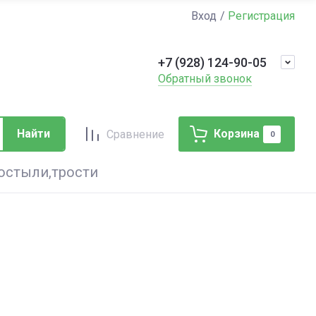
Вход
Регистрация
+7 (928) 124-90-05
Обратный звонок
Найти
Корзина
Сравнение
0
остыли,трости
ея
омпрессионный трикотаж
льцы кисти