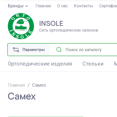
Бренды
Главная
О нас
Контакты
Сертифи
INSOLE
Сеть ортопедических салонов
Параметры
Ортопедические изделия
Стельки
Главная
/
Самех
Детские
Индивидуальные стельки
Полимерные бинты
Ортопедические подушки
Самех
Голень и стопа
Подологические стельки Formthotics
Колено